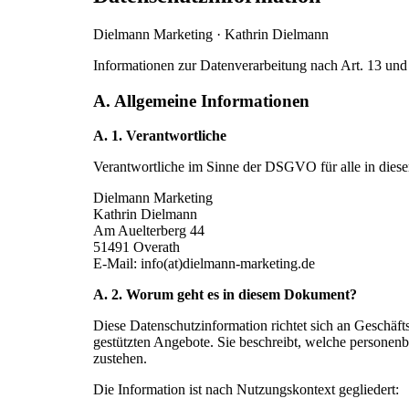
Diel­mann Mar­ke­ting · Kath­rin Diel­mann
Infor­ma­tio­nen zur Daten­ver­ar­bei­tung nach Art. 13
A. Allgemeine Informationen
A. 1. Ver­ant­wort­li­che
Ver­ant­wort­li­che im Sin­ne der DSGVO für alle in die­ser D
Diel­mann Mar­ke­ting
Kath­rin Diel­mann
Am Auel­t­erberg 44
51491 Ove­r­ath
E‑Mail: info(at)dielmann-marketing.de
A. 2. Wor­um geht es in die­sem Doku­ment?
Die­se Daten­schutz­in­for­ma­ti­on rich­tet sich an Ges
gestütz­ten Ange­bo­te. Sie beschreibt, wel­che per­so­nen­
zuste­hen.
Die Infor­ma­ti­on ist nach Nut­zungs­kon­text geglie­dert: