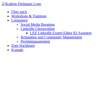
Zum
Inhalt
Über mich
springen
Workshops & Trainings
Leistungen
Social Media Beratung
LinkedIn Ghostwriting
LEE LinkedIn Expert Editor KI Assistent
Reputation und Community Management
Projektmanagement
Zum Nachlesen
Kontakt