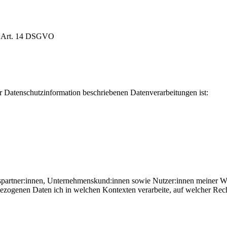
 und Art. 14 DSGVO
aten­schutz­in­for­ma­ti­on beschrie­be­nen Daten­ver­ar­bei­tun­gen ist:
chäftspartner:innen, Unternehmenskund:innen sowie Nutzer:innen mei­ner Web
be­zo­ge­nen Daten ich in wel­chen Kon­tex­ten ver­ar­bei­te, auf wel­cher Re