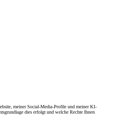
­site, mei­ner Social-Media-Pro­fi­le und mei­ner KI-
chts­grund­la­ge dies erfolgt und wel­che Rech­te Ihnen