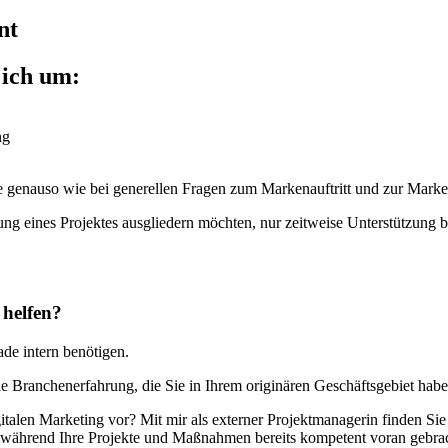
nt
 ich um:
ng
e genau­so wie bei gene­rel­len Fra­gen zum Mar­ken­auf­tritt und zur Mar­ken­k
 eines Pro­jek­tes aus­glie­dern möch­ten, nur zeit­wei­se Unter­stüt­zung 
 helfen?
­de intern benö­ti­gen.
e Bran­chen­er­fah­rung, die Sie in Ihrem ori­gi­nä­ren Geschäfts­ge­biet hab
igi­ta­len Mar­ke­ting vor? Mit mir als exter­ner Pro­jekt­ma­na­ge­rin fin­den 
s, wäh­rend Ihre Pro­jek­te und Maß­nah­men bereits kom­pe­tent vor­an gebr