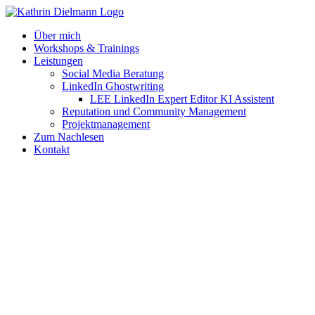
Zum
Inhalt
Über mich
springen
Workshops & Trainings
Leistungen
Social Media Beratung
LinkedIn Ghostwriting
LEE LinkedIn Expert Editor KI Assistent
Reputation und Community Management
Projektmanagement
Zum Nachlesen
Kontakt