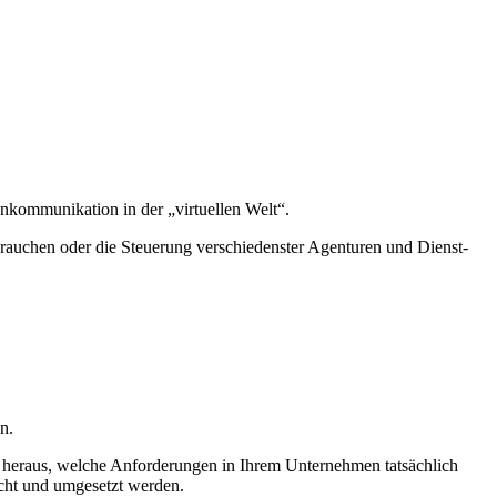
om­mu­ni­ka­ti­on in der „vir­tu­el­len Welt“.
brau­chen oder die Steue­rung ver­schie­dens­ter Agen­tu­ren und Dienst­
en.
Sie her­aus, wel­che Anfor­de­run­gen in Ihrem Unter­neh­men tat­säch­lich
acht und umge­setzt wer­den.