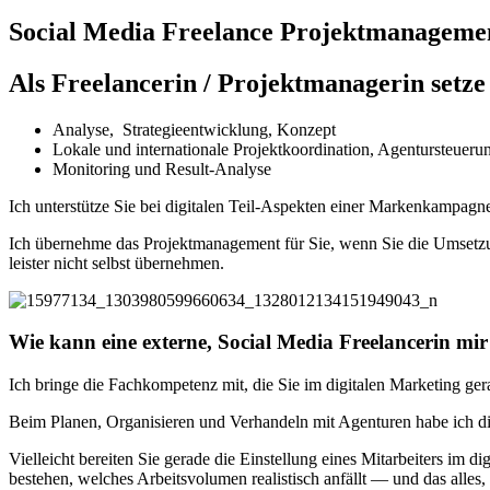
Social Media Freelance Projektmanageme
Als Freelancerin / Projektmanagerin setze
Ana­ly­se, Stra­te­gie­ent­wick­lung, Kon­zept
Loka­le und inter­na­tio­na­le Pro­jekt­ko­or­di­na­ti­on, Agen­tur­steue­ru
Moni­to­ring und Result-Ana­ly­se
Ich unter­stüt­ze Sie bei digi­ta­len Teil-Aspek­ten einer Mar­ken­kam­pa­gn
Ich über­neh­me das Pro­jekt­ma­nage­ment für Sie, wenn Sie die Umset­zung
leis­ter nicht selbst über­neh­men.
Wie kann eine externe, Social Media Freelancerin mir
Ich brin­ge die Fach­kom­pe­tenz mit, die Sie im digi­ta­len Mar­ke­ting gera
Beim Pla­nen, Orga­ni­sie­ren und Ver­han­deln mit Agen­tu­ren habe ich di
Viel­leicht berei­ten Sie gera­de die Ein­stel­lung eines Mit­ar­bei­ters im d
bestehen, wel­ches Arbeits­vo­lu­men rea­lis­tisch anfällt — und das alle