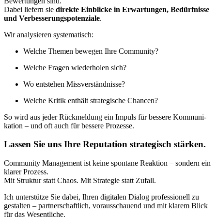
Bewer­tun­gen sind.
Dabei lie­fern sie
direk­te Ein­bli­cke in Erwar­tun­gen, Bedürf­nis­se
und Ver­bes­se­rungs­po­ten­zia­le
.
Wir ana­ly­sie­ren sys­te­ma­tisch:
Wel­che The­men bewe­gen Ihre Com­mu­ni­ty?
Wel­che Fra­gen wie­der­ho­len sich?
Wo ent­ste­hen Miss­ver­ständ­nis­se?
Wel­che Kri­tik ent­hält stra­te­gi­sche Chan­cen?
So wird aus jeder Rück­mel­dung ein Impuls für bes­se­re Kom­mu­ni­
ka­ti­on – und oft auch für bes­se­re Pro­zes­se.
Lassen Sie uns Ihre Reputation strategisch stärken.
Com­mu­ni­ty Manage­ment ist kei­ne spon­ta­ne Reak­ti­on – son­dern ein
kla­rer Pro­zess.
Mit Struk­tur statt Cha­os. Mit Stra­te­gie statt Zufall.
Ich unter­stüt­ze Sie dabei, Ihren digi­ta­len Dia­log pro­fes­sio­nell zu
gestal­ten – part­ner­schaft­lich, vor­aus­schau­end und mit kla­rem Blick
für das Wesent­li­che.