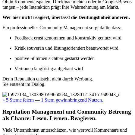
Ob in Kom­men­tar­spal­ten, Direkt­nach­rich­ten oder in Goog­le-Bewer­
tun­gen – jede Inter­ak­ti­on prägt Ihre Wahr­neh­mung am Markt.
Wer hier nicht reagiert, über­lässt die Deu­tungs­ho­heit ande­ren.
Ein pro­fes­sio­nel­les Com­mu­ni­ty Manage­ment sorgt dafür, dass:
Feed­back ernst genom­men und kon­struk­tiv genutzt wird
Kri­tik sou­ve­rän und lösungs­ori­en­tiert beant­wor­tet wird
posi­ti­ve Stim­men sicht­bar gestärkt wer­den
Ver­trau­en lang­fris­tig auf­ge­baut wird
Denn Repu­ta­ti­on ent­steht nicht durch Wer­bung.
Sie ent­steht im Dia­log.
» 5 Ster­ne fei­ern — 1 Stern gewinn­brin­gend Nut­zen.
Reputation Management und Community Betreung
als Chance: Lesen. Lernen. Reagieren.
Vie­le Unter­neh­men unter­schät­zen, wie wert­voll Kom­men­ta­re und