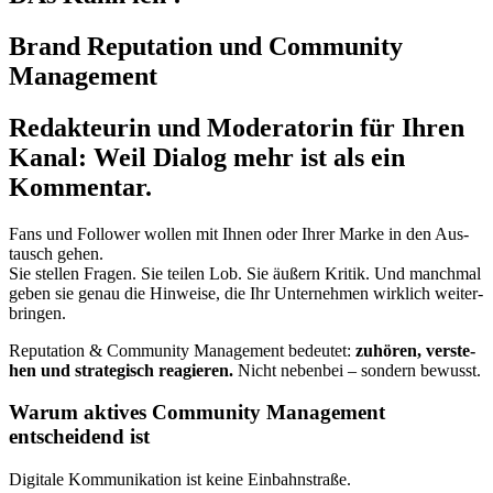
Brand Reputation und Community
Management
Redakteurin und Moderatorin für Ihren
Kanal: Weil Dialog mehr ist als ein
Kommentar.
Fans und Fol­lower wol­len mit Ihnen oder Ihrer Mar­ke in den Aus­
tausch gehen.
Sie stel­len Fra­gen. Sie tei­len Lob. Sie äußern Kri­tik. Und manch­mal
geben sie genau die Hin­wei­se, die Ihr Unter­neh­men wirk­lich wei­ter­
brin­gen.
Repu­ta­ti­on & Com­mu­ni­ty Manage­ment bedeu­tet:
zuhö­ren, ver­ste­
hen und stra­te­gisch reagie­ren.
Nicht neben­bei – son­dern bewusst.
Warum aktives Community Management
entscheidend ist
Digi­ta­le Kom­mu­ni­ka­ti­on ist kei­ne Ein­bahn­stra­ße.