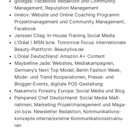
gold­gas: Face­book Redak­ti­on und Com­mu­ni­ty
Manage­ment, Repu­ta­ti­on Manage­ment
inné­ov: Web­site und Online Coa­ching Pro­gramm
Pro­jekt­ma­nage­ment und Com­mu­ni­ty Manage­ment,
Face­book
Jans­sen Cilag: In-House Trai­ning Social Media
L‘Oréal / MSN bzw. Tomor­row Focus: inter­na­tio­na­le
Beau­ty-Platt­form: Beautylive.de
L‘Oréal Deutsch­land: Ama­zon A+ Con­tent
May­bel­li­ne Jade: Web­sites, Media­kam­pa­gnen,
Germany‘s Next Top Model, Ber­lin Fashion Week,
Mode- und Trend Koope­ra­tio­nen, Pres­se- und
Blog­ger-Events, digi­ta­le POS-Gestal­tung
Naka­mo­to Forestry Euro­pe: Social Media und Blog
Pam­pe­red Chef Deutsch­land: Social Media Maß­
nah­men, Mar­ke­ting Pro­jekt­ma­nage­ment und Maga­
zin bzw. News­let­ter Redak­ti­on, Kom­mu­ni­ka­ti­ons­
kon­zep­te interne/externe Kom­mu­ni­ka­ti­ons­struk­tu­
ren