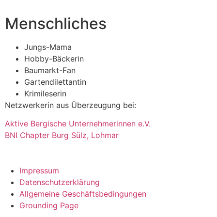
Menschliches
Jungs-Mama
Hob­by-Bäcke­rin
Bau­markt-Fan
Gar­ten­di­let­tan­tin
Kri­mi­le­se­rin
Netz­wer­ke­rin aus Über­zeu­gung bei:
Akti­ve Ber­gi­sche Unter­neh­me­rin­nen e.V.
BNI Chap­ter Burg Sülz, Loh­mar
Impressum
Datenschutzerklärung
Allgemeine Geschäftsbedingungen
Grounding Page