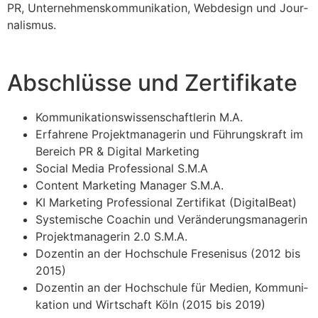
PR, Unter­neh­mens­kom­mu­ni­ka­ti­on, Web­de­sign und Jour­
na­lis­mus.
Abschlüsse und Zertifikate
Kom­mu­ni­ka­ti­ons­wis­sen­schaft­le­rin M.A.
Erfah­re­ne Pro­jekt­ma­na­ge­rin und Füh­rungs­kraft im
Bereich PR & Digi­tal Mar­ke­ting
Social Media Pro­fes­sio­nal S.M.A
Con­tent Mar­ke­ting Mana­ger S.M.A.
KI Mar­ke­ting Pro­fes­sio­nal Zer­ti­fi­kat (Digi­tal­Beat)
Sys­te­mi­sche Coa­chin und Ver­än­de­rungs­ma­na­ge­rin
Pro­jekt­ma­na­ge­rin 2.0 S.M.A.
Dozen­tin an der Hoch­schu­le Fre­se­nis­us (2012 bis
2015)
Dozen­tin an der Hoch­schu­le für Medi­en, Kom­mu­ni­
ka­ti­on und Wirt­schaft Köln (2015 bis 2019)