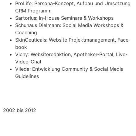
Pro­Li­fe: Per­so­na-Kon­zept, Auf­bau und Umset­zung
CRM Pro­gramm
Sar­to­ri­us: In-House Semi­nars & Work­shops
Schuh­aus Diel­mann: Social Media Work­shops &
Coa­ching
Skin­Ceu­ti­cals: Web­site Pro­jekt­ma­nage­ment, Face­
book
Vichy: Web­site­re­dak­ti­on, Apo­the­ker-Por­tal, Live-
Video-Chat
Vile­da: Ent­wick­lung Com­mu­ni­ty & Social Media
Gui­de­lines
2002 bis 2012