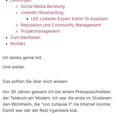
Leistungen
Social Media Beratung
LinkedIn Ghostwriting
LEE LinkedIn Expert Editor KI Assistent
Reputation und Community Management
Projektmanagement
Zum Nachlesen
Kontakt
Ich den­ke ger­ne mit.
Und wei­ter.
Das soll­ten Sie über mich wis­sen:
Vor 30 Jah­ren gewann ich bei einem Preis­aus­schrei­ben
der Tele­kom ein Modem. Ich war die ers­te im Stu­die­ren­
den-Wohn­heim, die “von zuhau­se !!” ins Inter­net konn­te.
Damit war der der Rest irgend­wie klar.