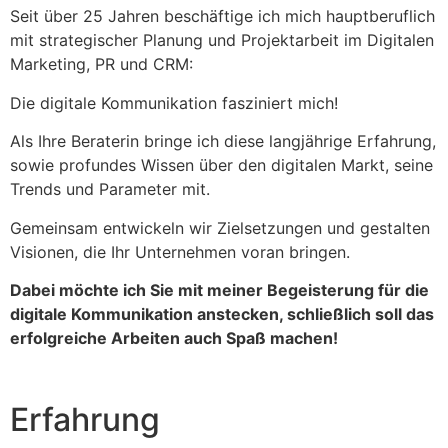
Seit über 25 Jah­ren beschäf­ti­ge ich mich haupt­be­ruf­lich
mit stra­te­gi­scher Pla­nung und Pro­jekt­ar­beit im Digi­ta­len
Mar­ke­ting, PR und CRM:
Die digi­ta­le Kom­mu­ni­ka­ti­on fas­zi­niert mich!
Als Ihre Bera­te­rin brin­ge ich die­se lang­jäh­ri­ge Erfah­rung,
sowie pro­fun­des Wis­sen über den digi­ta­len Markt, sei­ne
Trends und Para­me­ter mit.
Gemein­sam ent­wi­ckeln wir Ziel­set­zun­gen und gestal­ten
Visio­nen, die Ihr Unter­neh­men vor­an brin­gen.
Dabei möch­te ich Sie mit mei­ner Begeis­te­rung für die
digi­ta­le Kom­mu­ni­ka­ti­on anste­cken, schließ­lich soll das
erfolg­rei­che Arbei­ten auch Spaß machen!
Erfahrung