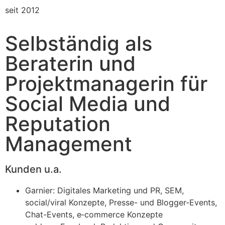
seit 2012
Selbständig als
Beraterin und
Projektmanagerin für
Social Media und
Reputation
Management
Kunden u.a.
Gar­nier: Digi­ta­les Mar­ke­ting und PR, SEM,
social/viral Kon­zep­te, Pres­se- und Blog­ger-Events,
Chat-Events, e‑commerce Kon­zep­te