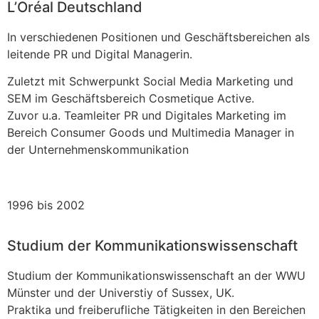
L’Oréal Deutschland
In ver­schie­de­nen Posi­tio­nen und Geschäfts­be­rei­chen als
lei­ten­de PR und Digi­tal Mana­ge­rin.
Zuletzt mit Schwer­punkt Social Media Mar­ke­ting und
SEM im Geschäfts­be­reich Cos­me­tique Acti­ve.
Zuvor u.a. Team­lei­ter PR und Digi­ta­les Mar­ke­ting im
Bereich Con­su­mer Goods und Mul­ti­me­dia Mana­ger in
der Unter­neh­mens­kom­mu­ni­ka­ti­on
1996 bis 2002
Studium der Kommunikationswissenschaft
Stu­di­um der Kom­mu­ni­ka­ti­ons­wis­sen­schaft an der WWU
Müns­ter und der Uni­ver­s­tiy of Sus­sex, UK.
Prak­ti­ka und frei­be­ruf­li­che Tätig­kei­ten in den Berei­chen