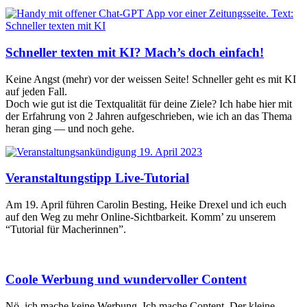
Schneller texten mit KI? Mach’s doch einfach!
Kei­ne Angst (mehr) vor der weis­sen Sei­te! Schnel­ler geht es mit KI
auf jeden Fall.
Doch wie gut ist die Text­qua­li­tät für dei­ne Zie­le? Ich habe hier mit
der Erfah­rung von 2 Jah­ren auf­ge­schrie­ben, wie ich an das The­ma
her­an ging — und noch gehe.
Veranstaltungstipp Live-Tutorial
Am 19. April füh­ren Caro­lin Best­ing, Hei­ke Dre­xel und ich euch
auf den Weg zu mehr Online-Sicht­bar­keit. Komm’ zu unse­rem
“Tuto­ri­al für Mache­rin­nen”.
Coole Werbung und wundervoller Content
Nö, ich mache kei­ne Wer­bung. Ich mache Con­tent. Der klei­ne