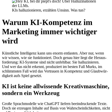
KIs halluzionieren, erzählen Unsinn. Was tun?
Warum KI-Kompetenz im
Marketing immer wichtiger
wird
Künst­li­che Intel­li­genz kann uns enorm ent­las­ten. Aber nur, wenn
wir wis­sen, wie sie funk­tio­niert. Doch genau hier liegt die Her­aus­
for­de­rung: KI-Sys­te­me sind nicht unfehl­bar. Sie hal­lu­zi­nie­ren.
Und wer das nicht erkennt, pro­du­ziert im bes­ten Fall Murks, im
schlimms­ten Fall wird das Ver­trau­en in Kom­pe­tenz und Glaub­wür­
dig­keit aufs Spiel gesetzt.
KI ist keine allwissende Kreativmaschine,
sondern ein Werkzeug
Gro­ße Sprach­mo­del­le wie ChatGPT lie­fern beein­dru­cken­de Tex­te.
Doch sie erzeu­gen Inhal­te auf Basis von Wahr­schein­lich­kei­ten, nicht