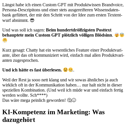
Längst habe ich einen Cus­tom GPT mit Pro­dukt­wis­sen Brand­voice,
Per­so­na-Descri­pi­tons und einer stets aus­ge­reif­te­ren Wis­sens­da­ten­
bank gefüt­tert, der mir den Schritt von der Idee zum ers­ten Text­ent­
wurf abnimmt. 😎
Und was soll ich sagen:
Beim hun­dert­dr­ölf­zigs­ten Post­text
behaup­te­te mein Cus­tom GPT plötz­lich völ­li­gen Blöd­sinn
.
Kurz gesagt: Chat­ty hat ein wesent­li­ches Fea­ture einer Pro­dukt­va­ri­
an­te, über das oft kom­mu­ni­ziert wird, ein­fach mal allen Pro­dukt­va­ri­
an­ten zuge­spro­chen.
Und ich hät­te es fast über­le­sen.
.
Weil der Rest ja sooo nett klang und wir sowas ähn­li­ches ja auch
wirk­lich oft in der Kom­mu­ni­ka­ti­on haben… nur halt nicht in die­ser
spe­zi­el­len Kom­bi­na­ti­on. (Und weil ich müde war und ein­fach fer­tig
wer­den woll­te. Sch****)
Das wäre mega pein­lich gewor­den! 🤔😖
KI-Kompetenz im Marketing: Was
dazugehört