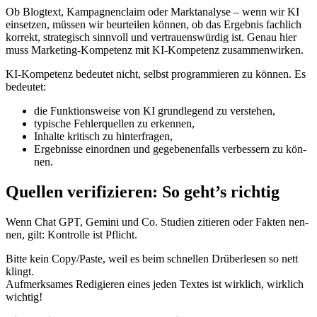
Ob Blog­text, Kam­pa­gnen­cla­im oder Markt­ana­ly­se – wenn wir KI
ein­set­zen, müs­sen wir beur­tei­len kön­nen, ob das Ergeb­nis fach­lich
kor­rekt, stra­te­gisch sinn­voll und ver­trau­ens­wür­dig ist. Genau hier
muss Mar­ke­ting-Kom­pe­tenz mit KI-Kom­pe­tenz zusam­men­wir­ken.
KI-Kom­pe­tenz bedeu­tet nicht, selbst pro­gram­mie­ren zu kön­nen. Es
bedeu­tet:
die Funk­ti­ons­wei­se von KI grund­le­gend zu ver­ste­hen,
typi­sche Feh­ler­quel­len zu erken­nen,
Inhal­te kri­tisch zu hin­ter­fra­gen,
Ergeb­nis­se ein­ord­nen und gege­be­nen­falls ver­bes­sern zu kön­
nen.
Quellen verifizieren: So geht’s richtig
Wenn Chat GPT, Gemi­ni und Co. Stu­di­en zitie­ren oder Fak­ten nen­
nen, gilt: Kon­trol­le ist Pflicht.
Bit­te kein Copy/Paste, weil es beim schnel­len Drü­ber­le­sen so nett
klingt.
Auf­merk­sa­mes Redi­gie­ren eines jeden Tex­tes ist wirk­lich, wirk­lich
wich­tig!