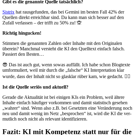
Gibt es die genann­te Quel­le tat­säch­lich?
Sis­trix
hat raus­ge­fun­den, das bei Gemi­ni im bes­ten Fall 42% der
Quel­len direkt erreich­bar sind. Da kann man sich bes­ser auf den
Zufall ver­las­sen – der trifft zu 50% zu! 🙊
Rich­tig hin­gu­cken!
Stim­men die genann­ten Zah­len oder Inhal­te mit den Ori­gi­na­len
über­ein? Manch­mal ver­steht die KI den Quell­text ein­fach falsch.
Pas­siert den Bes­ten…
😎 Das ist auch gut, wenn sowas auf­fällt. Ich habe schon Blog­tex­te
umfor­mu­liert, weil mir durch die „fal­sche“ KI Inter­pre­ta­ti­on klar
wur­de, dass der Inhalt nicht so glas­klar rüber kam, wie gedacht. 🤷‍♀️
Ist die Quel­le seri­ös und aktu­ell?
Gera­de die Aktua­li­tät ist bei eini­gen KIs ein Pro­blem, weil älte­re
Inhal­te ein­fach häu­fi­ger vor­kom­men und damit sta­tis­tisch gese­hen
„wah­rer“ sind. Wenn also z.B. bei Gesetz­ten eine Ver­än­de­rung noch
neu und damit wenig im Netz „bespro­chen“ ist, wird die KI die ver­
mut­lich noch nicht als rele­vant iden­ti­fi­zie­ren.
Fazit: KI mit Kompetenz statt nur für die