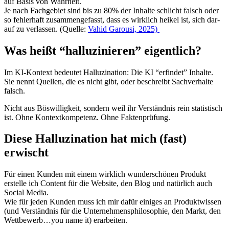
auf Basis von Wahr­heit.
Je nach Fach­ge­biet sind bis zu 80% der Inhal­te schlicht falsch oder
so feh­ler­haft zusam­men­ge­fasst, dass es wirk­lich hei­kel ist, sich dar­
auf zu ver­las­sen. (Quel­le:
Vahid Garou­si, 2025)
Was heißt “halluzinieren” eigentlich?
Im KI-Kon­text bedeu­tet Hal­lu­zi­na­ti­on: Die KI “erfin­det” Inhal­te.
Sie nennt Quel­len, die es nicht gibt, oder beschreibt Sach­ver­hal­te
falsch.
Nicht aus Bös­wil­lig­keit, son­dern weil ihr Ver­ständ­nis rein sta­tis­tisch
ist. Ohne Kon­text­kom­pe­tenz. Ohne Fak­ten­prü­fung.
Diese Halluzination hat mich (fast)
erwischt
Für einen Kun­den mit einem wirk­lich wun­der­schö­nen Pro­dukt
erstel­le ich Con­tent für die Web­site, den Blog und natür­lich auch
Social Media.
Wie für jeden Kun­den muss ich mir dafür eini­ges an Pro­dukt­wis­sen
(und Ver­ständ­nis für die Unter­neh­mens­phi­lo­so­phie, den Markt, den
Wettbewerb…you name it) erar­bei­ten.