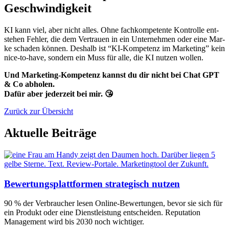
Geschwindigkeit
KI kann viel, aber nicht alles. Ohne fach­kom­pe­ten­te Kon­trol­le ent­
ste­hen Feh­ler, die dem Ver­trau­en in ein Unter­neh­men oder eine Mar­
ke scha­den kön­nen. Des­halb ist “KI-Kom­pe­tenz im Mar­ke­ting” kein
nice-to-have, son­dern ein Muss für alle, die KI nut­zen wol­len.
Und Mar­ke­ting-Kom­pe­tenz kannst du dir nicht bei Chat GPT
& Co abho­len.
Dafür aber jeder­zeit bei mir. 😘
Zurück zur Übersicht
Aktuelle Beiträge
Bewertungsplattformen strategisch nutzen
90 % der Ver­brau­cher lesen Online-Bewer­tun­gen, bevor sie sich für
ein Pro­dukt oder eine Dienst­leis­tung ent­schei­den. Repu­ta­ti­on
Manage­ment wird bis 2030 noch wich­ti­ger.