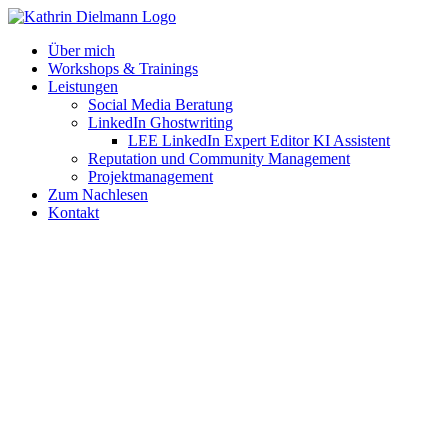
Zum
Inhalt
Über mich
springen
Workshops & Trainings
Leistungen
Social Media Beratung
LinkedIn Ghostwriting
LEE LinkedIn Expert Editor KI Assistent
Reputation und Community Management
Projektmanagement
Zum Nachlesen
Kontakt