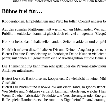
Bühne frei für Interessantes von anderen! So wird Dein Redakt
Bühne frei für…
Koope­ra­tio­nen, Emp­feh­lun­gen und Platz für tol­len Con­tent ande­rer b
Auf den sozia­len Platt­for­men gilt wie im ech­ten Mit­ein­an­der: Wer nu
Publi­kum ent­de­cken kann, ist gleich doch ein viel anre­gen­der “Gesprä
Kon­kret heisst das: Inhal­te tei­len, ande­re Sei­ten mar­kie­ren und emp­fe
Natür­lich müs­sen die­se Inhal­te zu Dir und Dei­nem Ange­bot pas­sen, s
Bie­test Du eine Dienst­leis­tung an, benö­ti­gen Dei­ne Kun­den viel­leic
par­ter, mit denen Du gemein­sam eine Mar­ke­ting­ak­ti­on auf die Bei­ne s
Die The­men­fin­dung kann man sehr spitz über die Per­so­na-Ent­wick­lung
Anfän­ger mit­neh­men:
Bie­test Du z.B. Back­kur­se an, koope­rierst Du viel­leicht mit einer Müh
Geschäft!
Bie­test Du Pro­dukt und Know-How aus einer Hand, so gibt es sicher d
Wer Stof­fe und Näh­kur­se ver­treibt, kann sich über­le­gen, wel­che The­
Wenn Du eher “abs­trak­te” Pro­duk­te wie Ver­si­che­run­gen oder Ener­g
Rol­le spielt: Hand­wer­ker­su­che rund ums Eigen­heim? Finanz­be­ra­tung 