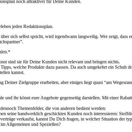
ionsplan noch attraktiver für Deine Kunden.
ele­ben jeden Redak­ti­ons­plan.
r über sich selbst spricht, wird irgend­wann lang­wei­lig. Wer zeigt, dass e
chs­part­ner”.
h­len.*
onst sind sie für Dei­ne Kun­den nicht rele­vant und brin­gen nichts.
ht Tipps, wel­che Pro­duk­te dazu pas­sen. Da auch umge­kehrt ein Schuh dra
tel­len kannst.
 Dei­ner Ziel­grup­pe erar­bei­ten, aber eini­ges liegt qua­si “am Weges­ra
­le und ihr könnt eure Ange­bo­te gegen­sei­tig dar­stel­len. Mit einer Rab
en­noch The­men­fel­der, die von ande­ren bedient wer­den:
men sei­ne hand­werk­lich geschick­ten Kun­den noch inter­es­sie­ren: Stoff­
ie­ver­trä­ge ver­kaufst, kannst Du Dich fra­gen, in wel­cher Situa­ti­on d
im All­ge­mei­nen und Spe­zi­el­len?