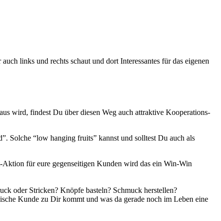
r auch links und rechts schaut und dort Inter­es­san­tes für das eige­nen
us wird, fin­dest Du über die­sen Weg auch attrak­ti­ve Koope­ra­ti­ons­
nd”. Sol­che “low han­ging fruits” kannst und soll­test Du auch als
att-Akti­on für eure gegen­sei­ti­gen Kun­den wird das ein Win-Win
druck oder Stri­cken? Knöp­fe bas­teln? Schmuck her­stel­len?
er typi­sche Kun­de zu Dir kommt und was da gera­de noch im Leben eine